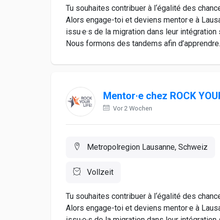
Tu souhaites contribuer à l‘égalité des chance
Alors engage-toi et deviens mentor·e à Lau
issu·e·s de la migration dans leur intégratio
Nous formons des tandems afin d’apprendre..
Mentor·e chez ROCK YOUR
Vor 2 Wochen
Metropolregion Lausanne, Schweiz
Vollzeit
Tu souhaites contribuer à l‘égalité des chance
Alors engage-toi et deviens mentor·e à Lau
issu·e·s de la migration dans leur intégratio