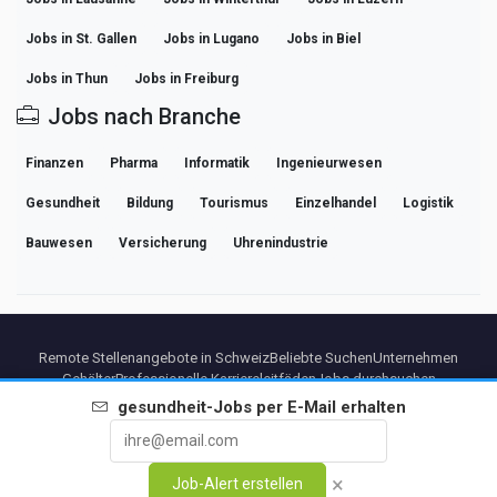
Jobs in St. Gallen
Jobs in Lugano
Jobs in Biel
Jobs in Thun
Jobs in Freiburg
Jobs nach Branche
Finanzen
Pharma
Informatik
Ingenieurwesen
Gesundheit
Bildung
Tourismus
Einzelhandel
Logistik
Bauwesen
Versicherung
Uhrenindustrie
Remote Stellenangebote in Schweiz
Beliebte Suchen
Unternehmen
Gehälter
Professionelle Karriereleitfäden
Jobs durchsuchen
gesundheit
-Jobs per E-Mail erhalten
Partners
Impressum
Datenschutz
Bedingungen
Premium-Bedingungen
Premium kundigen
Über uns
Kontakt
×
Job-Alert erstellen
© 2026 BEBEE PLATFORM SL - ID ESB84471838