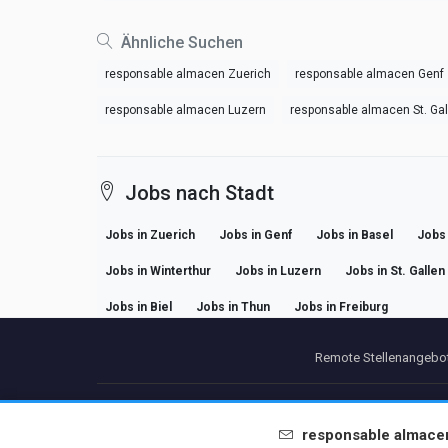
Ähnliche Suchen
responsable almacen Zuerich
responsable almacen Genf
responsable almacen Luzern
responsable almacen St. Gal
Jobs nach Stadt
Jobs in Zuerich
Jobs in Genf
Jobs in Basel
Jobs 
Jobs in Winterthur
Jobs in Luzern
Jobs in St. Gallen
Jobs in Biel
Jobs in Thun
Jobs in Freiburg
Remote Stellenangebot
Partners
Im
responsable almace