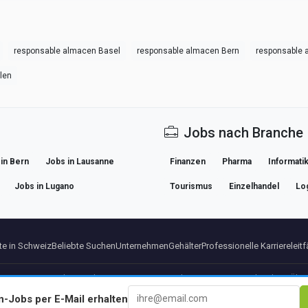
responsable almacen Basel
responsable almacen Bern
responsable
len
Jobs nach Branche
in Bern
Jobs in Lausanne
Finanzen
Pharma
Informati
Jobs in Lugano
Tourismus
Einzelhandel
Log
e in Schweiz
Beliebte Suchen
Unternehmen
Gehälter
Professionelle Karriereleit
pressum
Datenschutz
Bedingungen
Premium-Bedingungen
Premium kundigen
Über
n
-Jobs per E-Mail erhalten
© 2026 BEBEE PLATFORM SL - ID ESB84471838