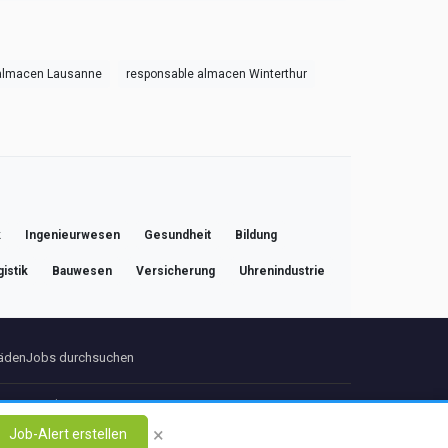
 almacen Lausanne
responsable almacen Winterthur
k
Ingenieurwesen
Gesundheit
Bildung
istik
Bauwesen
Versicherung
Uhrenindustrie
fäden
Jobs durchsuchen
 uns
Kontakt
×
Job-Alert erstellen