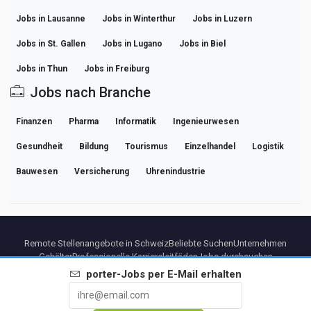
Jobs in Lausanne
Jobs in Winterthur
Jobs in Luzern
Jobs in St. Gallen
Jobs in Lugano
Jobs in Biel
Jobs in Thun
Jobs in Freiburg
Jobs nach Branche
Finanzen
Pharma
Informatik
Ingenieurwesen
Gesundheit
Bildung
Tourismus
Einzelhandel
Logistik
Bauwesen
Versicherung
Uhrenindustrie
Remote Stellenangebote in Schweiz
Beliebte Suchen
Unternehmen
Gehälter
Professionelle Karriereleitfäden
Jobs durchsuchen
porter
-Jobs per E-Mail erhalten
Partners
Impressum
Datenschutz
Bedingungen
Premium-Bedingungen
Premium kundigen
Über uns
Kontakt