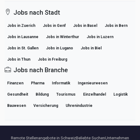
Jobs nach Stadt
Jobs in Zuerich
Jobs in Genf
Jobs in Basel
Jobs in Bern
Jobs in Lausanne
Jobs in Winterthur
Jobs in Luzern
Jobs in St. Gallen
Jobs in Lugano
Jobs in Biel
Jobs in Thun
Jobs in Freiburg
Jobs nach Branche
Finanzen
Pharma
Informatik
Ingenieurwesen
Gesundheit
Bildung
Tourismus
Einzelhandel
Logistik
Bauwesen
Versicherung
Uhrenindustrie
Remote Stellenangebote in Schweiz
Beliebte Suchen
Unternehmen