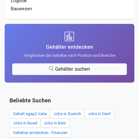
Logistik
Bauwesen
Gehälter entdecken
Vergleichen Sie Gehälter nach Position und Branche
Gehälter suchen
Beliebte Suchen
Gehalt agap2 italia
Jobs in Zuerich
Jobs in Genf
Jobs in Basel
Jobs in Bern
Gehälter entdecken - Finanzen