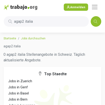
Anmelden
agap2 italia
Startseite
Jobs durchsuchen
agap2 italia
0 agap2 italia Stellenangebote in Schweiz. Täglich
aktualisierte Angebote.
Top Staedte
Jobs in Zuerich
Jobs in Genf
Jobs in Basel
Jobs in Bern